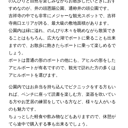
のんびりと自然を楽しみながらお散歩したいときにおす
すめなのが、井の頭恩賜公園、通称井の頭公園です。
吉祥寺の中でも非常にメジャーな観光スポットで、吉祥
寺南口エリアが誇る、最大級の敷地面積があります。
公園内は緑に溢れ、のんびり木々を眺めながら散策でき
ることはもちろん、広大な湖でボートに乗ることも出来
ますので、お散歩に飽きたらボートに乗って楽しめるで
しょう。
ボートは普通の形のボートの他にも、アヒルの形をした
アヒルボートが有名ですので、観光で訪れた方の多くは
アヒルボートを選びます。
公園内ではお弁当を持ち込んでピクニックをする方もい
れば、ベンチに座って読書を楽しむ方、楽器を吹いてい
る方やお芝居の練習をしている方など、様々な人がいる
のも魅力です。
ちょっとした軽食や飲み物などもありますので、休憩が
てら途中で購入する事も出来るでしょう。